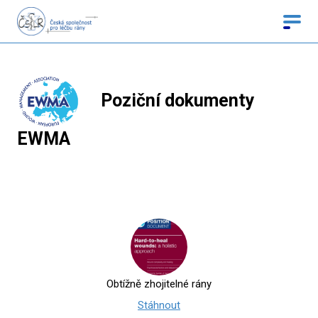
Poziční dokumenty
EWMA
Obtížně zhojitelné rány
Stáhnout