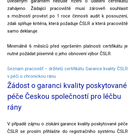
uvedeným garantem nebude řízení o udělení certifikátu
zahájeno. Žádající pracoviště musí zároveň souhlasit
s možností provést po 1 roce činnosti audit k posouzení,
zdali splňuje kritéria, která požaduje ČSLR a která pracoviště
samo deklaruje.
Minimálně 6 měsíců před vypršením platnosti certifikátu je
nutné požádat písemně o jeho obnovení výbor ČSLR.
Seznam pracovišť – držitelů certifikátu Garance kvality ČSLR
v péči o chronickou ránu
Žádost o garanci kvality poskytované
péče Českou společností pro léčbu
rány
V případě zájmu o získání garance kvality poskytované péče
ČSLR se prosím přihlašte do registračního systému ČSLR