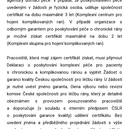
agentury domácí péče. V případě, že poskytovatelem péče
uvedeným v žádosti je fyzická osoba, uděluje společnost
certifikát na dobu maximálně 3 let (Komplexní centrum pro
hojení komplikovaných ran). V případě organizace s
odborným garantem pro poskytování péče o chronické rány
je možné získat certifikát maximálně na dobu 2 let
(Komplexní skupina pro hojení komplikovaných ran).
Pracoviště, která mají zájem certifikát získat, musí přijmout
Deklaraci o poskytování komplexní péče pro pacienty
s chronickou a komplikovanou ránou a vyplnit Žádost o
garanci kvality Českou společností pro léčbu rány. U žádostí
je nutné uvést jméno garanta, člena výboru nebo revizní
komise České společnosti pro léčbu rány, který je detailně
obeznámen s provozem posuzovaného pracoviště
a doporučuje (v souladu s interním předpisem ČSLR
o poskytování garance kvality) udělení certifikátu. Bez
uvedení jména a předběžného projednání žádosti s výše