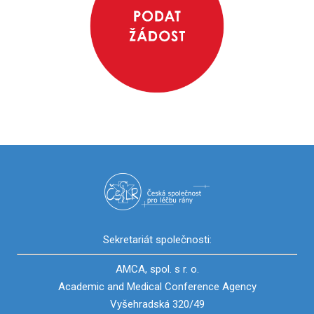
Sekretariát společnosti:
AMCA, spol. s r. o.
Academic and Medical Conference Agency
Vyšehradská 320/49