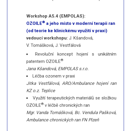
Workshop A5.4 (EMPOLAS):
®
OZOILE
a jeho místo v moderní terapii ran
(od teorie ke klinickému využití v praxi)
vedoucí workshopu:
J. Kšandová,
V. Tomášková, J. Vestfálová
Revoluční koncept hojení s unikátním
®
patentem OZOILE
Jana Kšandová, EMPOLAS s.r.o.
Léčba ozonem v praxi
Jitka Vestfálová, ARO/Ambulance hojení ran
KZ o.z. Teplice
Využití terapeutických materiálů se složkou
®
OZOILE
v léčbě chronických ran
Mgr. Vanda Tomášková, Bc. Vendula Pašková,
Ambulance chronických ran FN Plzeň