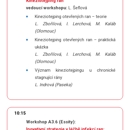
Kineziotejping ran
vedoucí workshopu:
L. Šeflová
Kineziotejping otevřených ran – teorie
L. Zbořilová, I. Lerchová, M. Kaláb
(Olomouc)
Kineziotejping otevřených ran – praktická
ukázka
L. Zbořilová, I. Lerchová, M. Kaláb
(Olomouc)
Význam kineziotejpingu u chronické
stagnující rány
L. Indrová (Paseka)
10:15
Workshop A3.6 (Essity):
Inovativní strategie v léčbě infekcí ran: