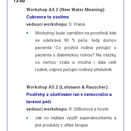
13:00
Workshop A4.2 (New Water Meaning):
Cukrovce to osolíme
vedoucí workshopu:
D. Vraná
Workshop bude zaměřen na prostředí, kde
se odehrává 90 % péče, tedy domov
pacienta. Co prožívá rodina pečující o
pacienta s diabetickou nohou? Na otázky,
co nemoc vzala a možná i dala celé
rodině, odpoví pečující rodinný příslušník.
Workshop A5.2 (Lohmann & Rauscher):
Postřehy z ošetřování ran v nemocniční a
terénní péči
vedoucí workshopu:
R. Olžbutová a hosté
Jak co nejlépe využít superabsorbenty a
jiné produkty z vlhké terapie