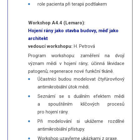
role pacienta při terapii podtlakem
Workshop A4.4 (Lemaro):
Hojení rány jako stavba budovy, měď jako
architekt
vedoucí workshopu:
H. Petrová
Program workshopu: zaměření na dvojí
význam mědi v hojení rány; účinná likvidace
patogenů; regenerace nové funkční tkáně.
Účastníci budou modelovat čtyřúrovňový
antimikrobiální útok mědi.
Seznámí se s duálním efektem mědi
a spouštěním klíčových procesů
pro hojení rány.
Při modelování si ukážeme rozdílné
antimikrobiální přístupy.
Workshop uzavřeme ukázkami z praxe.