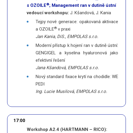
®
s OZOILE
; Management ran v dutině ústní
vedoucí workshopu:
J. Kšandová, J. Kania
Tejpy nové generace: opakovaná aktivace
®
a OZOILE
v praxi
Jan Kania, DiS., EMPOLAS s.r.o.
Moderní přístup k hojení ran v dutině ústní:
GENGIGEL a kyselina hyaluronová jako
efektivní řešení
Jana Kšandová, EMPOLAS s.r.o.
Nový standard fixace krytí na chodidle: WE
PEDI
Ing. Lucie Musilová, EMPOLAS s.r.o.
17:00
Workshop A2.4 (HARTMANN – RICO):